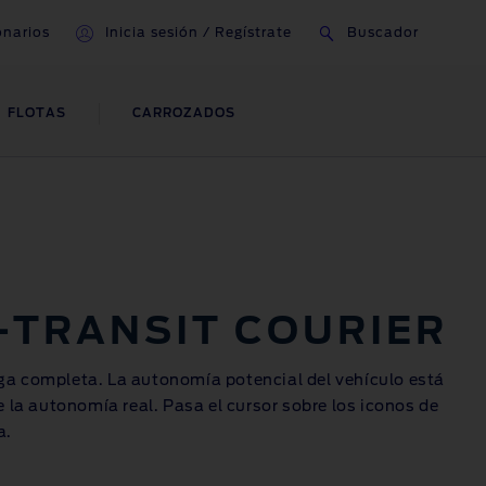
onarios
Inicia sesión / Regístrate
Buscador
FLOTAS
CARROZADOS
AYUDA Y ÁREA DE
CLIENTES
Gestión de Cuentas
Contacto
-TRANSIT
COURIER
Preguntas Frecuentes
rga completa. La autonomía potencial del vehículo está
 la autonomía real. Pasa el cursor sobre los iconos de
a.