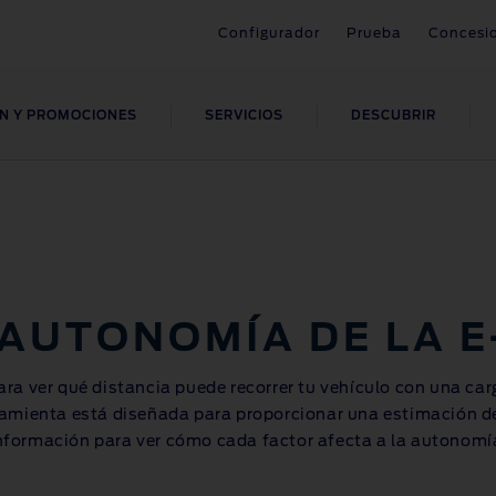
Configurador
Prueba
Concesi
ÓN Y PROMOCIONES
SERVICIOS
DESCUBRIR
OMOCIONES
NTENIMIENTO
CORPORACIONES
HÍCULOS
OBTÉN TU
FORDLIIVE
AYUDA
AYUDA
RD
PECIALIZADOS
FINANCIACIÓN
tas
es de mantenimiento
Descripción FORDLiive
Descarga tu manual
Posventa
orios
ulos de emergencias
Calcula tu financiación
ntías
Asistencia inteligente
Compatibilidad con Sync y
s
ulos carrozados
Financiación para tu Ford
Bluetooth
 AUTONOMÍA DE LA
E
tencias de seguridad
Centros FORDLiive
Promociones
Contacto
ra ver qué distancia puede recorrer tu vehículo con una ca
ramienta está diseñada para proporcionar una estimación de
nformación para ver cómo cada factor afecta a la autonomí