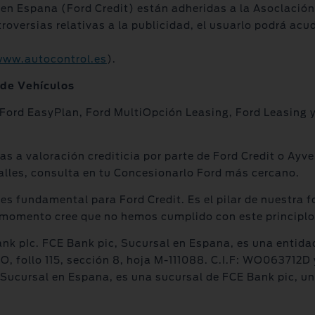
n Espana (Ford Credit) están adheridas a la Asoclación
rsias relativas a la publicidad, el usuarlo podrá acudir
ww.autocontrol.es
).
 de Vehículos
 Ford EasyPlan, Ford MultiOpción Leasing, Ford Leasing 
s a valoración crediticia por parte de Ford Credit o Ayve
alles, consulta en tu Concesionarlo Ford más cercano.
nte es fundamental para Ford Credit. Es el pilar de nuestr
n momento cree que no hemos cumplido con este principlo
k pIc. FCE Bank pic, Sucursal en Espana, es una entidad 
 O, follo 115, sección 8, hoja M-111088. C.I.F: WO063712D
ucursal en Espana, es una sucursal de FCE Bank pic, un 