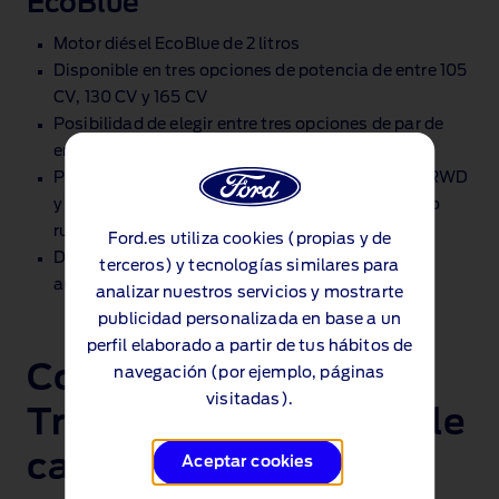
EcoBlue
Motor diésel EcoBlue de 2 litros
Disponible en tres opciones de potencia de entre 105
CV, 130 CV y 165 CV
Posibilidad de elegir entre tres opciones de par de
entre 310 Nm, 360 Nm y 390 Nm
Posibilidad de elegir entre transmisiones FWD, RWD
y AWD (tracción delantera, trasera o a las cuatro
ruedas)
Ford.es utiliza cookies (propias y de
Disponible en versión manual de 6 velocidades,
terceros) y tecnologías similares para
automática de 8 y automática de 10
analizar nuestros servicios y mostrarte
publicidad personalizada en base a un
perfil elaborado a partir de tus hábitos de
Compara la gama
navegación (por ejemplo, páginas
visitadas).
Transit Chasis con doble
cabina
Aceptar cookies