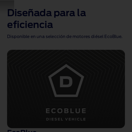
Transit
Chassis
Diseñada para la
double
cab
eficiencia
video
Disponible en una selección de motores diésel EcoBlue.