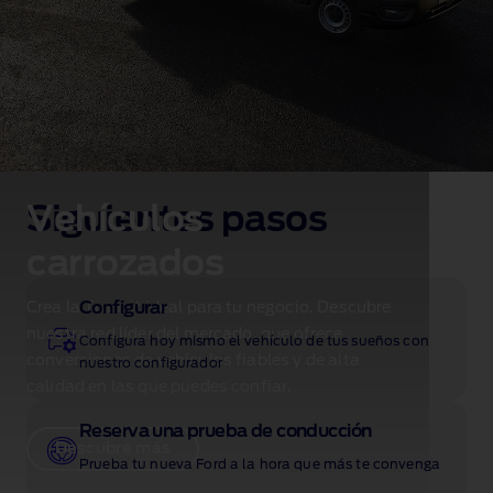
Vehículos
Siguientes pasos
carrozados
Configurar
Crea la Transit ideal para tu negocio. Descubre
nuestra red líder del mercado, que ofrece
Configura hoy mismo el vehículo de tus sueños con
conversiones de vehículos fiables y de alta
nuestro configurador
calidad en las que puedes confiar.
Reserva una prueba de conducción
Descubre más
Prueba tu nueva Ford a la hora que más te convenga