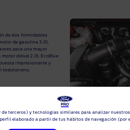
ión de dos formidables
 motor de gasolina 3.0L
sores para una mayor
 motor diésel 2.0L EcoBlue
spuesta impresionante y
n todoterreno.
y de terceros) y tecnologías similares para analizar nuestro
perfil elaborado a partir de tus hábitos de navegación (por 