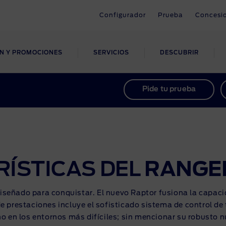
Configurador
Prueba
Concesi
ÓN Y PROMOCIONES
SERVICIOS
DESCUBRIR
OMOCIONES
NTENIMIENTO
CORPORACIONES
HÍCULOS
OBTÉN TU
FORDLIIVE
AYUDA
AYUDA
Pide tu prueba
RD
PECIALIZADOS
FINANCIACIÓN
tas
es de mantenimiento
Descripción FORDLiive
Descarga tu manual
Posventa
orios
ulos de emergencias
Calcula tu financiación
ntías
Asistencia inteligente
Compatibilidad con Sync y
s
ulos carrozados
Financiación para tu Ford
Bluetooth
tencias de seguridad
Centros FORDLiive
ÍSTICAS DEL
RANGE
Promociones
Contacto
iseñado para conquistar. El nuevo Raptor fusiona la capac
 prestaciones incluye el sofisticado sistema de control de
 en los entornos más difíciles; sin mencionar su robusto nu