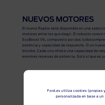
NUEVOS MOTORES
El nuevo Raptor está disponible en una selecc
motores entre los que elegir. El robusto nuevo
EcoBoost V6, compuesto por dos turbocompre
potencia y capacidad de respuesta. O un nuevo
biturbo. Cada uno ofrece una capacidad de re
enormes reservas de potencia. Esto sí que es u
Ford.es utiliza cookies (propias 
personalizada en base a un 