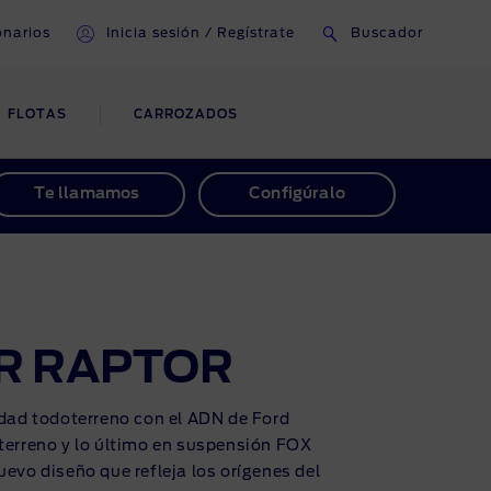
onarios
Inicia sesión / Regístrate
Buscador
FLOTAS
CARROZADOS
AYUDA Y ÁREA DE
Te llamamos
Configúralo
CLIENTES
Gestión de Cuentas
Contacto
R RAPTOR
Preguntas Frecuentes
idad todoterreno con el ADN de Ford
 terreno y lo último en suspensión FOX
evo diseño que refleja los orígenes del