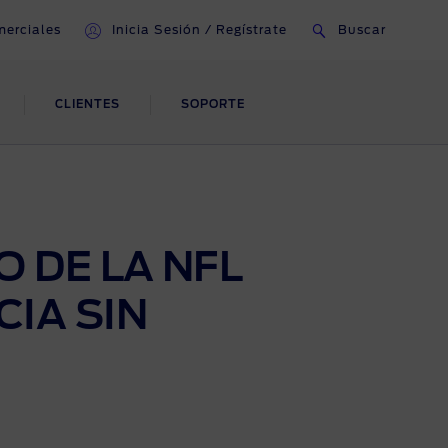
erciales
Inicia Sesión / Regístrate
Buscar
CLIENTES
SOPORTE
O Y
ASISTENCIA EN
ACCIDENTES Y
REPARACIÓN DE
as de
CARROCERÍA
O DE LA NFL
pra
CIA SIN
Reparaciones por accidentes
Reparaciones inteligentes
o