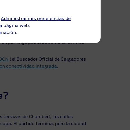
id antes del
a
Administrar mis preferencias de
 la página web.
rmación.
, necesitarás tener en cuenta dónde
o en parkings públicos como en centros
OCN
(el Buscador Oficial de Cargadores
on conectividad integrada
.
e?
as terrazas de Chamberí, las calles
copa. El partido termina, pero la ciudad