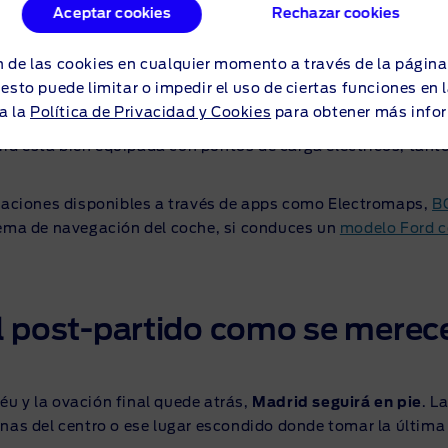
Aceptar cookies
Rechazar cookies
r tu coche eléctrico en Madr
 de las cookies en cualquier momento a través de la págin
o esto puede limitar o impedir el uso de ciertas funciones en
a la
Política de Privacidad y Cookies
para obtener más info
 eléctrico, además de las mejores rutas o zonas para aparcar
id está bien equipada con puntos de carga eléctricos, tant
staciones disponibles a través de apps como Electromaps,
B
tema de navegación del coche, si conduces un
modelo Ford c
l
post-partido
como se merec
u y la ovación final quede atrás,
Madrid seguirá en pie
. L
nas del centro o ese lugar escondido donde tomar la última 