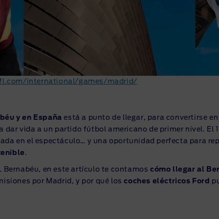
fl.com/international/games/madrid/
abéu y en España
está a punto de llegar, para convertirse en
a dar vida a un partido fútbol americano de primer nivel. El 
cada en el espectáculo… y una oportunidad perfecta para r
tenible
.
FL Bernabéu, en este artículo te contamos
cómo llegar al Be
misiones por Madrid, y por qué los
coches eléctricos Ford
pu