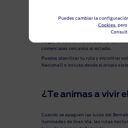
¿Dónde puedes carga
Puedes cambiar la configuración
partido?
Cookies
, per
Consult
Si has decidido ir al Bernabéu en coche
cargar tu coche. Afortunadamente, Madr
comerciales cercanos al estadio.
Puedes planificar tu ruta y encontrar e
Nacional) o incluso desde el propio sis
¿Te animas a vivir e
Cuando se apaguen las luces del Bernabé
iluminadas de Gran Vía, las rutas noctur