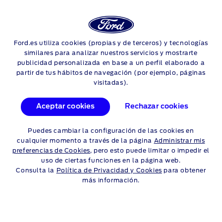
Login
Sea
EXPERIENCIAL FORD
Ford.es utiliza cookies (propias y de terceros) y tecnologías
Skip to content
similares para analizar nuestros servicios y mostrarte
publicidad personalizada en base a un perfil elaborado a
partir de tus hábitos de navegación (por ejemplo, páginas
EVOLUCIÓN DE LOS
visitadas).
MOTORES DE
Aceptar cookies
Rechazar cookies
GASOLINA DE FORD
Puedes cambiar la configuración de las cookies en
La firma del óvalo tiene en su 1.0 EcoBoost
cualquier momento a través de la página
Administrar mis
preferencias de Cookies
, pero esto puede limitar o impedir el
todo un bastión cualitativo en lo que
uso de ciertas funciones en la página web.
respecta a mecánica del automóvil. Así lo
Consulta la
Política de Privacidad y Cookies
para obtener
corroboran los 11 galardones que atesora
más información.
desde su nacimiento en 2012.