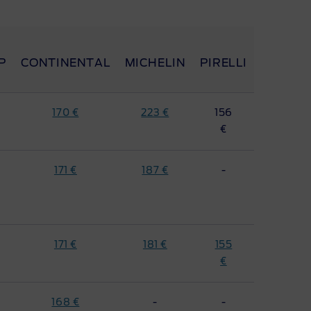
P
CONTINENTAL
MICHELIN
PIRELLI
170 €
223 €
156
€
171 €
187 €
-
171 €
181 €
155
€
168 €
-
-