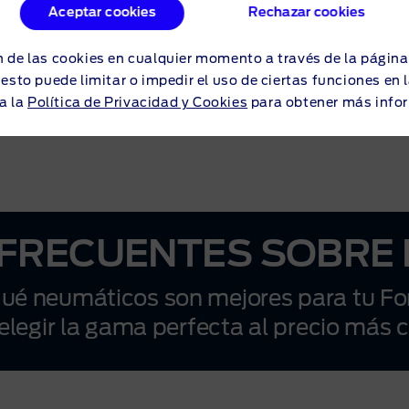
neumático premium. Si conduces mucho a
Aceptar cookies
Rechazar cookies
diario, esta es una opción fiable y de
calidad.
 de las cookies en cualquier momento a través de la págin
o esto puede limitar o impedir el uso de ciertas funciones en
a la
Política de Privacidad y Cookies
para obtener más info
FRECUENTES SOBRE
ué neumáticos son mejores para tu F
elegir la gama perfecta al precio más 