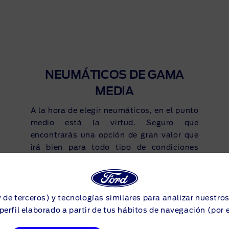
NEUMÁTICOS DE GAMA
MEDIA
A la hora de elegir neumáticos, en el punto
medio está la virtud. Seguro que
encontrarás una opción de gran valor que
irá bien para todo tipo de condiciones
meteorológicas. Puede que no siempre
incluyan la última tecnología de
neumáticos, pero cada opción de nuestra
sección de gama media es perfecta para
y de terceros) y tecnologías similares para analizar nuestro
conductores que necesitan durabilidad y
perfil elaborado a partir de tus hábitos de navegación (por 
comodidad, pero no quieren pagar por un