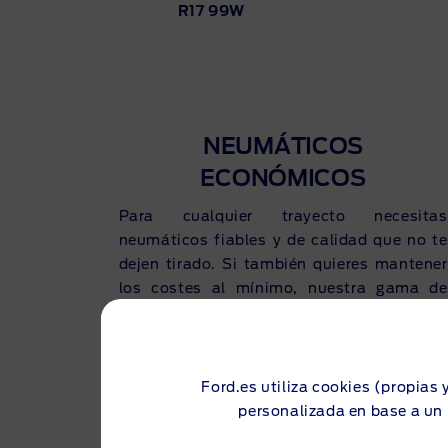
R17 99W
NEUMÁTICOS
ECONÓMICOS
Para cualquier trayecto necesitas
neumáticos fiables y de calidad que no te
dejen tirado. Si también quieres mantener
los costes al mínimo, nuestra gama de
neumáticos económicos se ajustan a tu
presupuesto. Los desplazamientos diarios
pronto empiezan a acumularse y, debido al
alto kilometraje, es posible que prefieras
Ford.es utiliza cookies (propias 
eliminar los neumáticos caros de gama
personalizada en base a un 
superior de tu lista de candidatos. A pesar