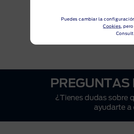
de esto, no es necesario que renuncies al
rendimiento. En Ford, solo recomendamos
neumáticos que den confianza a todos los
Puedes cambiar la configuración
conductores y prolonguen la vida útil de
Cookies
, per
sus vehículos.
Consult
PREGUNTAS 
¿Tienes dudas sobre q
ayudarte a 