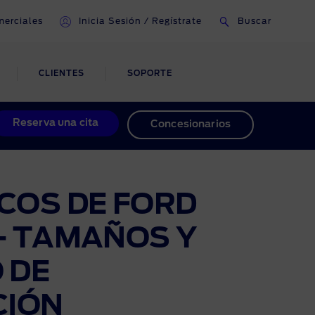
erciales
Inicia Sesión / Regístrate
Buscar
CLIENTES
SOPORTE
O Y
ASISTENCIA EN
Reserva una cita
Concesionarios
ACCIDENTES Y
REPARACIÓN DE
as de
CARROCERÍA
pra
COS DE FORD
Reparaciones por accidentes
– TAMAÑOS Y
Reparaciones inteligentes
 DE
CIÓN
o