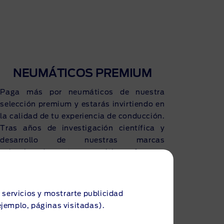
NEUMÁTICOS PREMIUM
Paga más por neumáticos de nuestra
selección premium y estarás invirtiendo en
la calidad de tu experiencia de conducción.
Tras años de investigación científica y
desarrollo de nuestras marcas
seleccionadas, estos neumáticos ofrecen a
los conductores lo último en compuestos,
diseños en la banda de rodadura y
durabilidad general. Independientemente
s servicios y mostrarte publicidad
del clima, tomar curvas, frenar y disfrutar
ejemplo, páginas visitadas).
de un buen agarre en la carretera te