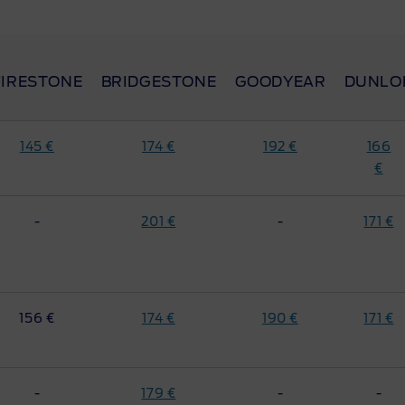
FIRESTONE
BRIDGESTONE
GOODYEAR
DUNLO
145 €
174 €
192 €
166
€
-
201 €
-
171 €
156 €
174 €
190 €
171 €
-
179 €
-
-