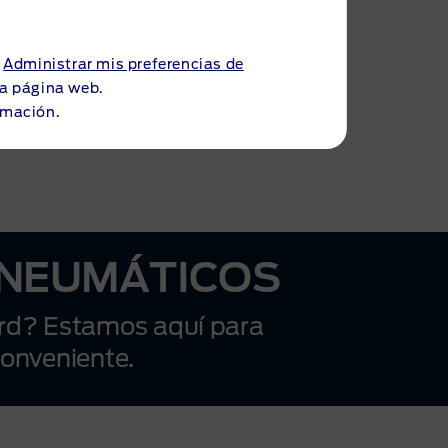
recordará que invertir en lo mejor siempre
es una buena decisión.
a
Administrar mis preferencias de
 la página web.
rmación.
 NEUMÁTICOS
ord? Estamos aquí para
conveniente.