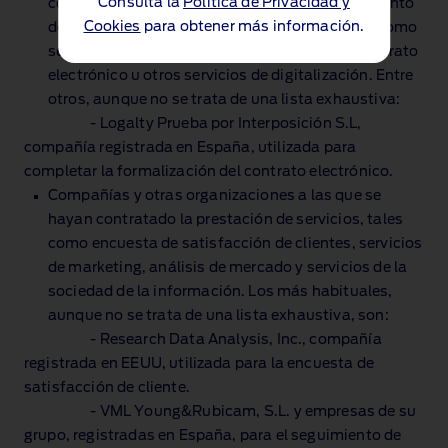
Consulta la
Política de Privacidad y
correcta formalización del contrato y cumplimiento
Cookies
para obtener más información.
de nuestras obligaciones contractuales, tales como
servicios de formalización y verificación de contrato
electrónico u otros servicios de digitalización. Entre
otros, aunque no se trata de una lista exhaustiva:
‑ Logalty Prueba por Interposición S.L,
compañía registrada en España, utilizada para
completar la formalización del contrato electrónico.
Compañías y otras organizaciones a las que se
hayan contratado la prestación de servicios, tales
como encuesta de satisfacción de clientes, servicios
de marketing, análisis de mercado y servicios de la
sociedad de la información. Los más habituales,
aunque no se trata de una lista exhaustiva, son:
‑ Research Data Analysis, Inc., compañía
registrada en EEUU, utilizada para la encuesta de
satisfacción de cliente.
‑ VML Young&Rubicam, S.L. y empresas de su
grupo, registradas en España, para el seguimiento de