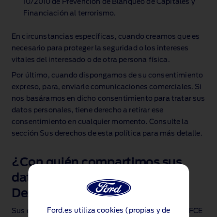
10/2010 de Prevención de Blanqueo de Capitales y
Financiación al terrorismo.
En circunstancias específicas, cuando creamos que es
necesario para proteger la seguridad o los intereses
vitales del interesado o de otra persona física.
Por último, cuando dispongamos de su consentimiento
expreso, para, enviarle comunicaciones comerciales. Si
nos basáramos en dicho consentimiento para tratar sus
datos personales, tiene derecho a retirar ese
consentimiento en cualquier momento. Consulte la
sección Sus derechos de esta política para más detalle.
¿Con quién compartimos sus
datos personales? –
Destinatarios de los datos
Ford.es utiliza cookies (propias y de
Sus datos personales pueden ser comunicados por FCE