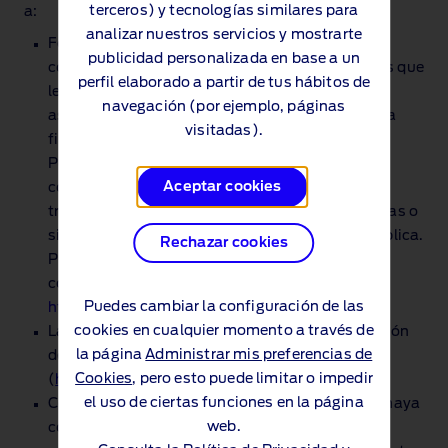
terceros) y tecnologías similares para
a:
analizar nuestros servicios y mostrarte
Ford España S.L., Ford Motor Company y a otras
publicidad personalizada en base a un
compañías del Grupo Ford, así como a empresas que
perfil elaborado a partir de tus hábitos de
les presten servicios. En tales casos, nos
navegación (por ejemplo, páginas
aseguraremos de que sus datos son usados para
visitadas).
finalidades adecuadas conforme a la presente
Política de Privacidad y se suscribirán los
Aceptar cookies
correspondientes contratos o cláusulas para el
tratamiento de los datos, aplicándose las mismas o
similares medidas de seguridad a las que FCE aplica.
Rechazar cookies
Puede encontrar una lista de las compañías que
componen el Grupo Ford en
Puedes cambiar la configuración de las
https://www.ford.eu/ford‑group‑companies#
cookies en cualquier momento a través de
Las compañías que integran la Red de Distribución
la página
Administrar mis preferencias de
de FORD, identificadas en el Sitio Web
Cookies
, pero esto puede limitar o impedir
(
https://www.ford.es/busca‑concesionario
).
el uso de ciertas funciones en la página
Compañías y otras organizaciones a las que se haya
web.
contratado la prestación de servicios para la