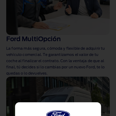
Ford MultiOpción
La forma más segura, cómoda y flexible de adquirir tu
vehículo comercial. Te garantizamos el valor de tu
coche al finalizar el contrato. Con la ventaja de que al
final, tú decides si lo cambias por un nuevo Ford, te lo
quedas o lo devuelves.