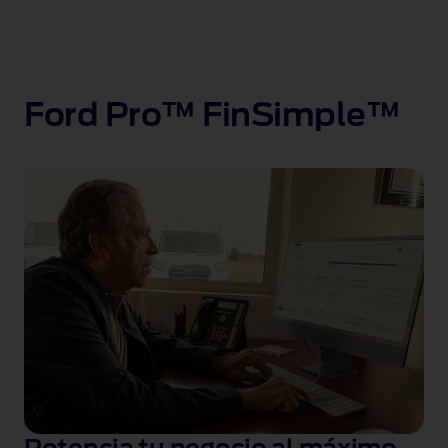
Ford Pro™ FinSimple™