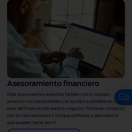
Asesoramiento financiero
Deja que nuestros expertos hablen con tu equipo,
Haz clic aquí para hablar con nuestro
asistente personal
analicen tus necesidades y te ayuden a establecer un
plan de financiación para tu negocio. Ponte en contacto
con tu concesionario Ford que prefieras y descubre lo
que pueden hacer por ti.