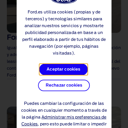
Ford.es utiliza cookies (propias y de
terceros) y tecnologías similares para
analizar nuestros servicios y mostrarte
publicidad personalizada en base a un
Ford MultiOpción Leasing
perfil elaborado a partir de tus hábitos de
navegación (por ejemplo, páginas
Igual de segura, cómoda y flexible que Ford MultiOpción
visitadas).
y además con las ventajas contables y fiscales del
leasing. Te garantizamos el valor de tu coche al final del
contrato y además, tú decides si renuevas por un nuevo
Aceptar cookies
Ford, te lo quedas o lo devuelves.
Rechazar cookies
Puedes cambiar la configuración de las
cookies en cualquier momento a través de
la página
Administrar mis preferencias de
Cookies
, pero esto puede limitar o impedir