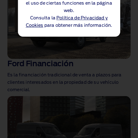
el uso de ciertas funciones en la página
web.
Consulta la
Política de Privacidad y
Cookies
para obtener más información.
Ford Financiación
Es la financiación tradicional de venta a plazos para
clientes interesados en la propiedad de su vehículo
comercial.