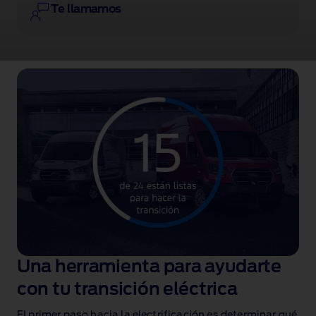
anochecer
Te llamamos
de
fondo.
Una herramienta para ayudarte
con tu transición eléctrica
El primer paso hacia la electrificación es determinar qué