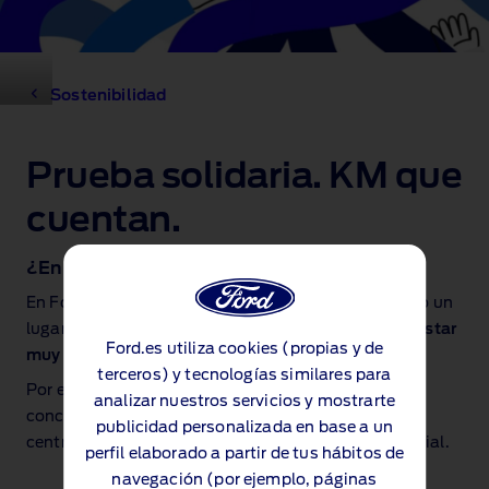
Sostenibilidad
Prueba solidaria. KM que
cuentan.
¿En qué consiste nuestra prueba solidaria?
En Ford creemos que podemos hacer de este mundo un
lugar mejor y a veces
para llegar lejos, hace falta estar
Ford.es utiliza cookies (propias y de
muy cerca.
terceros) y tecnologías similares para
Por eso, por cada prueba de vehículo en nuestras
analizar nuestros servicios y mostrarte
concesiones, Ford donará 5€ que irán destinados a
publicidad personalizada en base a un
centralizar esfuerzos para ayudar a un proyecto social.
perfil elaborado a partir de tus hábitos de
navegación (por ejemplo, páginas