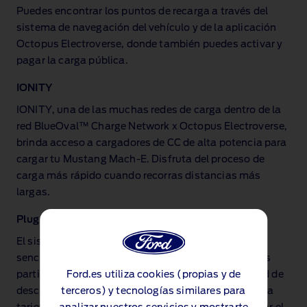
Puedes encontrar los puntos de recarga a través del
sistema de navegación del vehículo y de la aplicación
Octopus Electroverse, donde también puedes activar y
pagar la carga pública.
IONITY
IONITY, una de las muchas redes de carga dentro de la
red BlueOval™ Charge Network x Octopus Electroverse,
brinda acceso a cargadores de CC de alta potencia para
cargar tu Mustang Mach‑E. Disfruta del proceso de
carga más rápido cuando recorras distancias más
largas.
Plug&Charge
El sistema Plug&Charge ofrece una carga rápida y
sencilla de los vehículos eléctricos en las estaciones
Ford.es utiliza cookies (propias y de
participantes (incluida la red IONITY) sin necesidad de
terceros) y tecnologías similares para
descargarse ninguna aplicación ni de contar con una