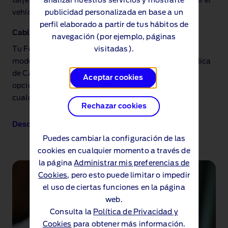
analizar nuestros servicios y mostrarte
tarjeta de pago o tarjeta RFID; solo hay que enchufar el
publicidad personalizada en base a un
vehículo para que comience a cargar.
perfil elaborado a partir de tus hábitos de
Cables de carga
navegación (por ejemplo, páginas
visitadas).
Tu Ford Mustang Mach‑E incluye un cable de carga
modo 3 CA, apto para cualquier punto de carga pública
de CA. Puedes invertir también en un cable de carga
Aceptar cookies
opcional modo 2, que permite cargar el vehículo en
cualquier enchufe doméstico de 230 V.
Rechazar cookies
Descubrir más
Puedes cambiar la configuración de las
cookies en cualquier momento a través de
la página
Administrar mis preferencias de
Cookies
, pero esto puede limitar o impedir
el uso de ciertas funciones en la página
web.
Consulta la
Política de Privacidad y
Cookies
para obtener más información.