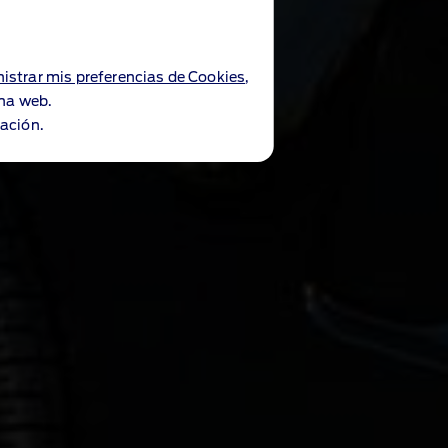
istrar mis preferencias de Cookies
,
ina web.
ación.