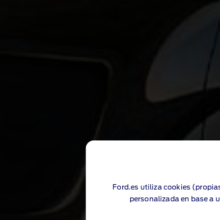
Ford.es utiliza cookies (propia
personalizada en base a u