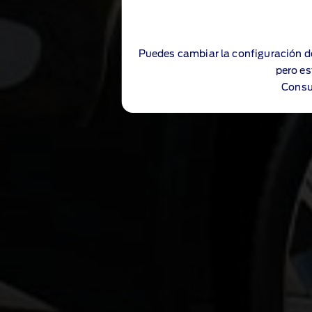
Puedes cambiar la configuración d
pero es
Consu