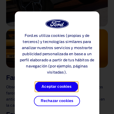
Ford.es utiliza cookies (propias y de
terceros) y tecnologías similares para
analizar nuestros servicios y mostrarte
publicidad personalizada en base a un
perfil elaborado a partir de tus hábitos de
navegación (por ejemplo, páginas
visitadas).
Faros emblemáticos
Aceptar cookies
Observa el mundo que te rodea con los emblemáticos
faros del Capri. Los faros LED Matriciales
antideslumbrantes ayudan a que los demás te vean en
Rechazar cookies
la carretera.