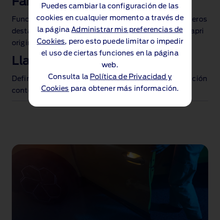
Faros traseros con estilo
Puedes cambiar la configuración de las
cookies en cualquier momento a través de
Funcionales y con un precioso diseño, los faros traseros
la página
Administrar mis preferencias de
destacan en la oscuridad como oda a los del Ford Capri
Cookies
, pero esto puede limitar o impedir
original.
el uso de ciertas funciones en la página
Llantas de aleación
web.
Consulta la
Política de Privacidad y
Define tu estilo con una selección de llantas de aleación
Cookies
para obtener más información.
contemporáneas en tamaños de hasta 21".