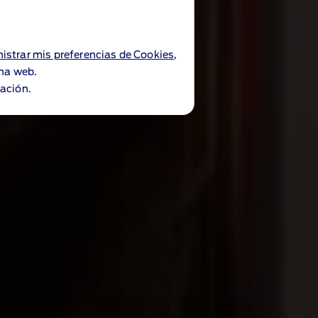
istrar mis preferencias de Cookies
,
ina web.
ación.