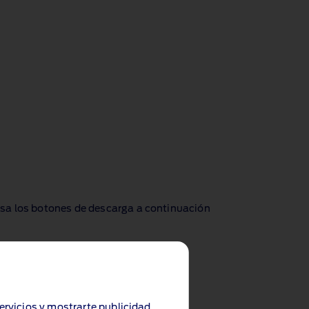
 Usa los botones de descarga a continuación
servicios y mostrarte publicidad