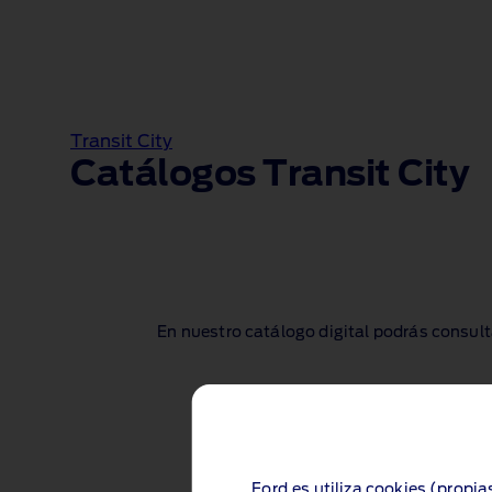
Transit City
Catálogos Transit City
En nuestro catálogo digital podrás consult
Ford.es utiliza cookies (propia