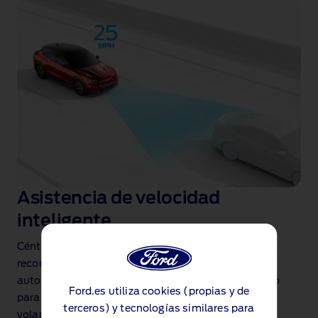
Asistencia de velocidad
inteligente
Céntrate solo en la carretera. Una cámara delantera
reconoce las señales de límite de velocidad y ajusta
automáticamente la velocidad máxima del vehículo
Ford.es utiliza cookies (propias y de
para adaptarse a ellas
. Una preocupación menos al
terceros) y tecnologías similares para
volante.