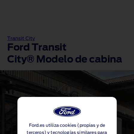
Transit City
Ford Transit
City® Modelo de cabina
Ford.es utiliza cookies (propias y de
terceros) y tecnologías similares para