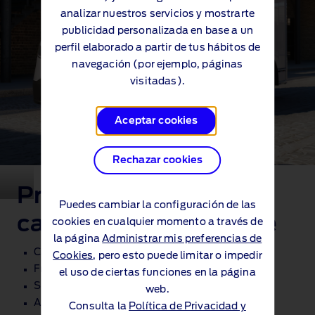
analizar nuestros servicios y mostrarte
publicidad personalizada en base a un
perfil elaborado a partir de tus hábitos de
navegación (por ejemplo, páginas
visitadas).
Aceptar cookies
Rechazar cookies
Principales
Puedes cambiar la configuración de las
características de serie
cookies en cualquier momento a través de
la página
Administrar mis preferencias de
Carga útil: Hasta 1600 kg
Cookies
, pero esto puede limitar o impedir
Frenado de emergencia automático
el uso de ciertas funciones en la página
Sistema de alerta de cambio de carril
web.
Asistencia de velocidad inteligente
Consulta la
Política de Privacidad y