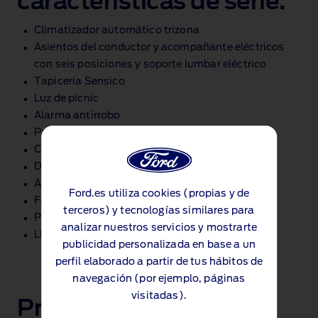
características de serie:
Climatizador automático trizona
Asientos del conductor y acompañante eléctricos
con seis posiciones y soporte lumbar eléctrico
Tapicería Sensico
Luz de pícnic
Alarma antirrobo
Paquete avanzado de asistencia al conductor
Cámara de 360°
Doble puerta de carga lateral eléctrica
Asistencia para el cierre del vehículo
Ford.es utiliza cookies (propias y de
Faros LED matriciales
terceros) y tecnologías similares para
Pilotos traseros LED
analizar nuestros servicios y mostrarte
Llantas de aleación Titanium X de 19"
publicidad personalizada en base a un
perfil elaborado a partir de tus hábitos de
navegación (por ejemplo, páginas
visitadas).
Próximos pasos