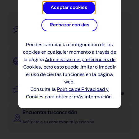
Aceptar cookies
Configurador
Rechazar cookies
Configura el coche de tus sueños con nuestra
herramienta
Puedes cambiar la configuración de las
cookies en cualquier momento a través de
Pide tu prueba
la página
Administrar mis preferencias de
Prueba el coche que mejor se adapte a ti
Cookies
, pero esto puede limitar o impedir
el uso de ciertas funciones en la página
web.
Ver stock
Consulta la
Política de Privacidad y
Visita nuestro stock para ver los modelos disponibles
Cookies
para obtener más información.
Encuentra tu concesión
Acércate a tu concesión más cercana