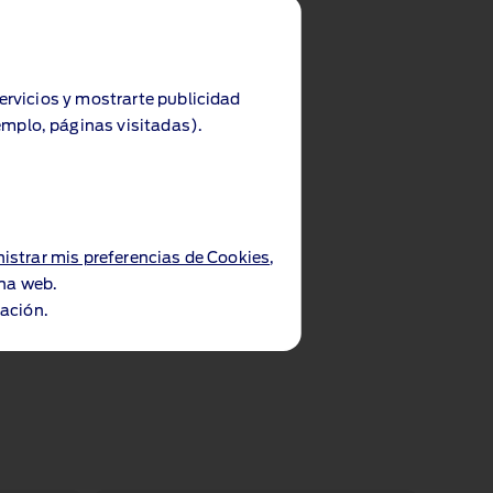
servicios y mostrarte publicidad
emplo, páginas visitadas).
istrar mis preferencias de Cookies
,
ina web.
ación.