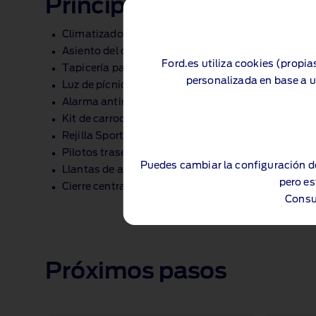
Principales característic
Climatizador automático trizona
Asiento del conductor eléctrico ajustable con seis
Ford.es utiliza cookies (propia
Tapicería parcial Sensico Sport
personalizada en base a u
Luz de pícnic
Alarma antirrobo
Kit de carrocería Sport con alerón trasero
Rejilla Sport con calcomanías de bandas
Pilotos traseros LED
Puedes cambiar la configuración d
Llantas de aleación Sport de 17 pulgadas
pero es
Cierre centralizado
Consu
Próximos pasos