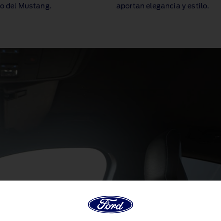
co del Mustang.
aportan elegancia y estilo.