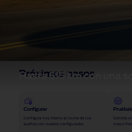
Próximos pasos
Hasta 515 km con una so
Configurar
Pruébal
Configura hoy mismo el coche de tus
Solicita 
sueños con nuestro configurador.
nuevo Ford