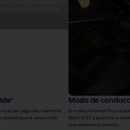
icos asientos deportivos
 cómodo y lleno del mejor
ide
®
Modo de conducc
0 veces por segundo, mantiene
El modo Untamed Plus ha sido
 y garantiza una conducción
Mach‑E GT y potencia el mod
una experiencia potente.