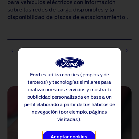
para vehículos eléctricos con información
sobre las redes de carga disponibles y la
disponibilidad de plazas de estacionamiento
.
1 of 2
Ford.es utiliza cookies (propias y de
terceros) y tecnologías similares para
analizar nuestros servicios y mostrarte
publicidad personalizada en base a un
perfil elaborado a partir de tus hábitos de
navegación (por ejemplo, páginas
visitadas).
Aceptar cookies