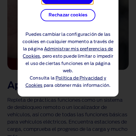
Rechazar cookies
Puedes cambiar la configuración de las
cookies en cualquier momento a través de
la página
Administrar mis preferencias de
Cookies
, pero esto puede limitar o impedir
el uso de ciertas funciones en la página
web.
Consulta la
Política de Privacidad y
Aplicación FordPass™
Cookies
para obtener más información.
Repleta de prácticas funciones como un sistema
de desbloqueo remoto o un localizador de
vehículos, así como de todas las funciones básicas
para vehículos eléctricos. Encuentra estaciones de
carga, comprueba el progreso de la carga y mucho