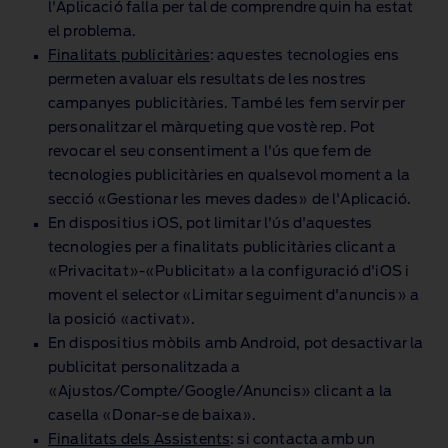
l'Aplicació falla per tal de comprendre quin ha estat
el problema.
Finalitats publicitàries
: aquestes tecnologies ens
permeten avaluar els resultats de les nostres
campanyes publicitàries. També les fem servir per
personalitzar el màrqueting que vostè rep. Pot
revocar el seu consentiment a l'ús que fem de
tecnologies publicitàries en qualsevol moment a la
secció «Gestionar les meves dades» de l'Aplicació.
En dispositius iOS, pot limitar l'ús d'aquestes
tecnologies per a finalitats publicitàries clicant a
«Privacitat»‑«Publicitat» a la configuració d'iOS i
movent el selector «Limitar seguiment d'anuncis» a
la posició «activat».
En dispositius mòbils amb Android, pot desactivar la
publicitat personalitzada a
«Ajustos/Compte/Google/Anuncis» clicant a la
casella «Donar‑se de baixa».
Finalitats dels Assistents
: si contacta amb un