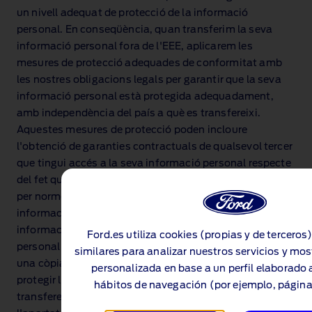
un nivell adequat de protecció de la informació
personal. En conseqüència, quan transferim la seva
informació personal fora de l'EEE, aplicarem les
mesures de protecció adequades de conformitat amb
les nostres obligacions legals per garantir que la seva
informació personal està protegida adequadament,
amb independència del país a què es transfereixi.
Aquestes mesures de protecció poden incloure
l'obtenció de garanties contractuals de qualsevol tercer
que tingui accés a la seva informació personal respecte
del fet que la seva informació personal estarà protegida
per normes equivalents a les que protegeixen la seva
informació personal quan es troba a l'EEE. Per a més
informació sobre com protegim la seva informació
Ford.es utiliza cookies (propias y de terceros
personal quan es transfereix fora de l'EEE o per obtenir
similares para analizar nuestros servicios y mos
una còpia de les mesures de protecció que apliquem per
personalizada en base a un perfil elaborado a
protegir la seva informació personal quan es
hábitos de navegación (por ejemplo, página
transfereix, posi's en contacte amb nosaltres (consulti