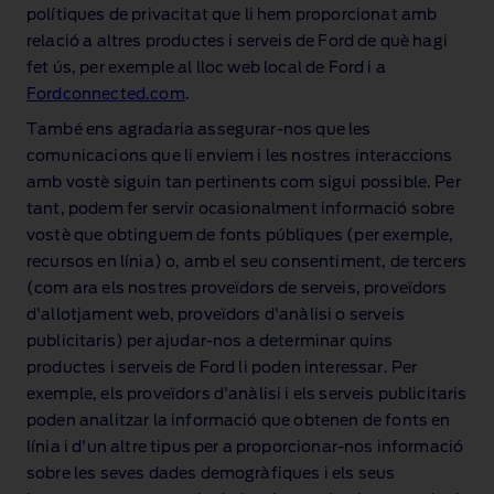
polítiques de privacitat que li hem proporcionat amb
relació a altres productes i serveis de Ford de què hagi
fet ús, per exemple al lloc web local de Ford i a
Fordconnected.com
.
També ens agradaria assegurar‑nos que les
comunicacions que li enviem i les nostres interaccions
amb vostè siguin tan pertinents com sigui possible. Per
tant, podem fer servir ocasionalment informació sobre
vostè que obtinguem de fonts públiques (per exemple,
recursos en línia) o, amb el seu consentiment, de tercers
(com ara els nostres proveïdors de serveis, proveïdors
d'allotjament web, proveïdors d'anàlisi o serveis
publicitaris) per ajudar‑nos a determinar quins
productes i serveis de Ford li poden interessar. Per
exemple, els proveïdors d'anàlisi i els serveis publicitaris
poden analitzar la informació que obtenen de fonts en
línia i d'un altre tipus per a proporcionar‑nos informació
sobre les seves dades demogràfiques i els seus