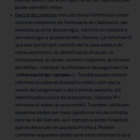
podran veure l'ús recent que ha fet de l'Aplicació per
poder atendre'l millor.
Gestió de comptes
: ens pot donar informació sobre
vostè en emplenar els formularis de l'Aplicació, per
exemple quan la descarregui, sol·liciti un compte o
se subscrigui a qualsevol dels Serveis. La informació
que ens faciliti pot consistir en la seva adreça de
correu electrònic, la identificació d'usuari, la
contrasenya, el càrrec, el nom i cognoms, el número
de telèfon, l'adreça i la informació de pagament (la
«
Informació del compte
»). També podem obtenir
informació sobre el dispositiu mòbil, com ara la
versió del programari o del sistema operatiu, els
identificadors únics de dispositius, l'adreça IP i
informació sobre la xarxa mòbil. Tractem i utilitzem
aquestes dades per crear i gestionar el seu compte,
prestar‑li els Serveis, així com per a altres finalitats
que es descriuen en aquesta Política. Podem
combinar aquestes dades amb altra informació que