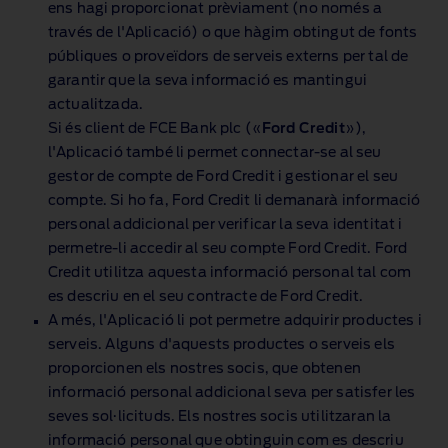
ens hagi proporcionat prèviament (no només a
través de l'Aplicació) o que hàgim obtingut de fonts
públiques o proveïdors de serveis externs per tal de
garantir que la seva informació es mantingui
actualitzada.
Si és client de FCE Bank plc («
Ford Credit
»),
l'Aplicació també li permet connectar‑se al seu
gestor de compte de Ford Credit i gestionar el seu
compte. Si ho fa, Ford Credit li demanarà informació
personal addicional per verificar la seva identitat i
permetre‑li accedir al seu compte Ford Credit. Ford
Credit utilitza aquesta informació personal tal com
es descriu en el seu contracte de Ford Credit.
A més, l'Aplicació li pot permetre adquirir productes i
serveis. Alguns d'aquests productes o serveis els
proporcionen els nostres socis, que obtenen
informació personal addicional seva per satisfer les
seves sol·licituds. Els nostres socis utilitzaran la
informació personal que obtinguin com es descriu