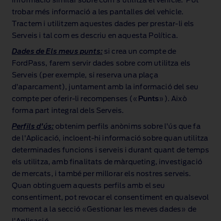
informació similar sobre com s'utilitza el vehicle. Pot
trobar més informació a les pantalles del vehicle.
Tractem i utilitzem aquestes dades per prestar‑li els
Serveis i tal com es descriu en aquesta Política.
Dades de Els meus punts:
si crea un compte de
FordPass, farem servir dades sobre com utilitza els
Serveis (per exemple, si reserva una plaça
d'aparcament), juntament amb la informació del seu
compte per oferir‑li recompenses («
Punts
»). Això
forma part integral dels Serveis.
Perfils d'ús:
obtenim perfils anònims sobre l'ús que fa
de l'Aplicació, incloent‑hi informació sobre quan utilitza
determinades funcions i serveis i durant quant de temps
els utilitza, amb finalitats de màrqueting, investigació
de mercats, i també per millorar els nostres serveis.
Quan obtinguem aquests perfils amb el seu
consentiment, pot revocar el consentiment en qualsevol
moment a la secció «Gestionar les meves dades» de