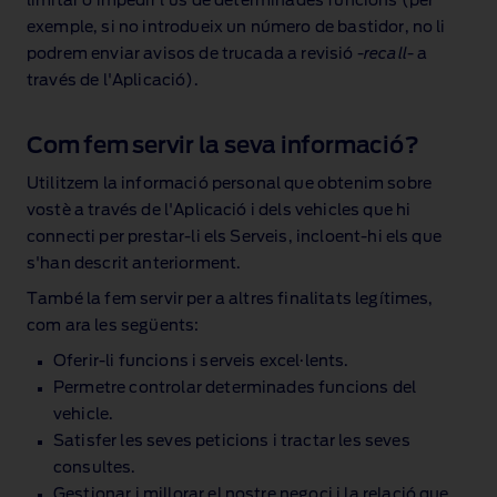
limitar o impedir l'ús de determinades funcions (per
exemple, si no introdueix un número de bastidor, no li
podrem enviar avisos de trucada a revisió ‑
recall
‑ a
través de l'Aplicació).
Com fem servir la seva informació?
Utilitzem la informació personal que obtenim sobre
vostè a través de l'Aplicació i dels vehicles que hi
connecti per prestar‑li els Serveis, incloent‑hi els que
s'han descrit anteriorment.
També la fem servir per a altres finalitats legítimes,
com ara les següents:
Oferir‑li funcions i serveis excel·lents.
Permetre controlar determinades funcions del
vehicle.
Satisfer les seves peticions i tractar les seves
consultes.
Gestionar i millorar el nostre negoci i la relació que