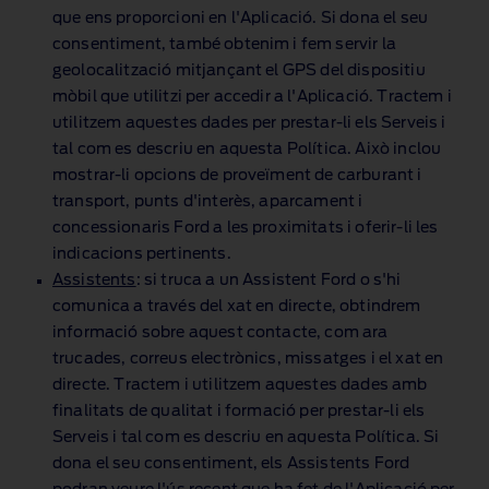
que ens proporcioni en l'Aplicació. Si dona el seu
consentiment, també obtenim i fem servir la
geolocalització mitjançant el GPS del dispositiu
mòbil que utilitzi per accedir a l'Aplicació. Tractem i
utilitzem aquestes dades per prestar‑li els Serveis i
tal com es descriu en aquesta Política. Això inclou
mostrar‑li opcions de proveïment de carburant i
transport, punts d'interès, aparcament i
concessionaris Ford a les proximitats i oferir‑li les
indicacions pertinents.
Assistents
: si truca a un Assistent Ford o s'hi
comunica a través del xat en directe, obtindrem
informació sobre aquest contacte, com ara
trucades, correus electrònics, missatges i el xat en
directe. Tractem i utilitzem aquestes dades amb
finalitats de qualitat i formació per prestar‑li els
Serveis i tal com es descriu en aquesta Política. Si
dona el seu consentiment, els Assistents Ford