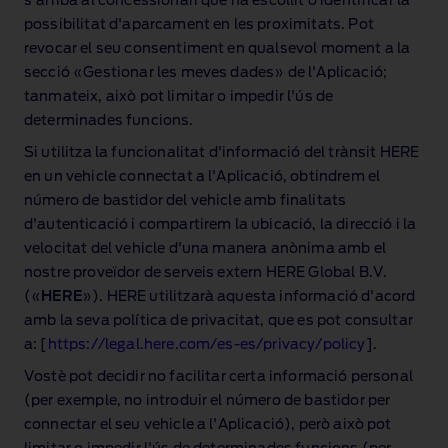
s'arriba al concessionari que ha escollit o identificar la
possibilitat d'aparcament en les proximitats. Pot
revocar el seu consentiment en qualsevol moment a la
secció «Gestionar les meves dades» de l'Aplicació;
tanmateix, això pot limitar o impedir l'ús de
determinades funcions.
Si utilitza la funcionalitat d'informació del trànsit HERE
en un vehicle connectat a l'Aplicació, obtindrem el
número de bastidor del vehicle amb finalitats
d'autenticació i compartirem la ubicació, la direcció i la
velocitat del vehicle d'una manera anònima amb el
nostre proveïdor de serveis extern HERE Global B.V.
(«
HERE
»). HERE utilitzarà aquesta informació d'acord
amb la seva política de privacitat, que es pot consultar
a: [
https://legal.here.com/es‑es/privacy/policy
].
Vostè pot decidir no facilitar certa informació personal
(per exemple, no introduir el número de bastidor per
connectar el seu vehicle a l'Aplicació), però això pot