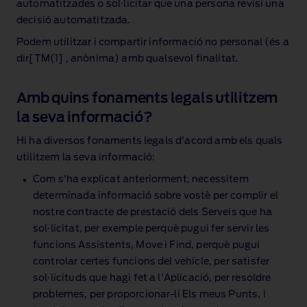
automatitzades o sol·licitar que una persona revisi una
decisió automatitzada.
Podem utilitzar i compartir informació no personal (és a
dir[TM(1] , anònima) amb qualsevol finalitat.
Amb quins fonaments legals utilitzem
la seva informació?
Hi ha diversos fonaments legals d'acord amb els quals
utilitzem la seva informació:
Com s'ha explicat anteriorment, necessitem
determinada informació sobre vostè per complir el
nostre contracte de prestació dels Serveis que ha
sol·licitat, per exemple perquè pugui fer servir les
funcions Assistents, Move i Find, perquè pugui
controlar certes funcions del vehicle, per satisfer
sol·licituds que hagi fet a l'Aplicació, per resoldre
problemes, per proporcionar‑li Els meus Punts, i