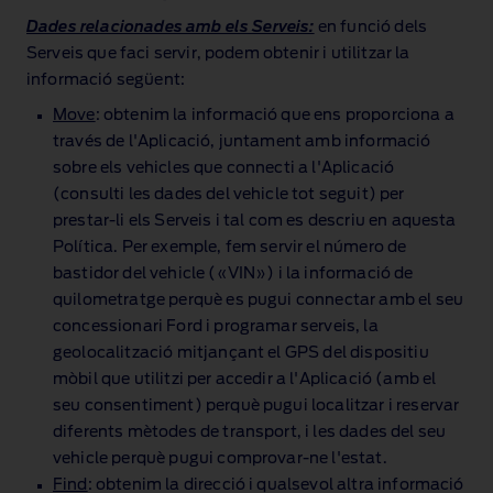
Dades relacionades amb els Serveis:
en funció dels
Serveis que faci servir, podem obtenir i utilitzar la
informació següent:
Move
: obtenim la informació que ens proporciona a
través de l'Aplicació, juntament amb informació
sobre els vehicles que connecti a l'Aplicació
(consulti les dades del vehicle tot seguit) per
prestar‑li els Serveis i tal com es descriu en aquesta
Política. Per exemple, fem servir el número de
bastidor del vehicle («VIN») i la informació de
quilometratge perquè es pugui connectar amb el seu
concessionari Ford i programar serveis, la
geolocalització mitjançant el GPS del dispositiu
mòbil que utilitzi per accedir a l'Aplicació (amb el
seu consentiment) perquè pugui localitzar i reservar
diferents mètodes de transport, i les dades del seu
vehicle perquè pugui comprovar‑ne l'estat.
Find
: obtenim la direcció i qualsevol altra informació