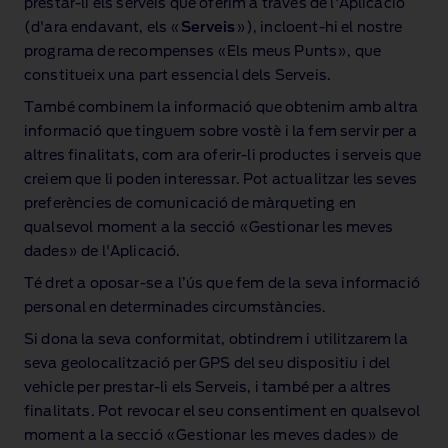
prestar‑li els serveis que oferim a través de l'Aplicació
(d'ara endavant, els «
Serveis
»), incloent‑hi el nostre
programa de recompenses «Els meus Punts», que
constitueix una part essencial dels Serveis.
També combinem la informació que obtenim amb altra
informació que tinguem sobre vostè i la fem servir per a
altres finalitats, com ara oferir‑li productes i serveis que
creiem que li poden interessar. Pot actualitzar les seves
preferències de comunicació de màrqueting en
qualsevol moment a la secció «Gestionar les meves
dades» de l'Aplicació.
Té dret a oposar‑se a l’ús que fem de la seva informació
personal en determinades circumstàncies.
Si dona la seva conformitat, obtindrem i utilitzarem la
seva geolocalització per GPS del seu dispositiu i del
vehicle per prestar‑li els Serveis, i també per a altres
finalitats. Pot revocar el seu consentiment en qualsevol
moment a la secció «Gestionar les meves dades» de