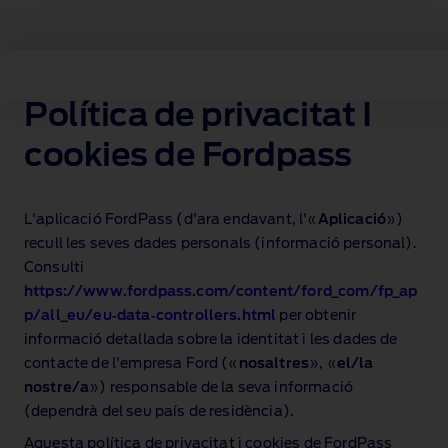
Ford política de privacidad & términos y condiciones
Política de privacitat I
cookies de Fordpass
L'aplicació FordPass (d'ara endavant, l'«
Aplicació
»)
recull les seves dades personals (informació personal).
Consulti
https://www.fordpass.com/content/ford_com/fp_ap
p/all_eu/eu‑data‑controllers.html
per obtenir
informació detallada sobre la identitat i les dades de
contacte de l'empresa Ford («
nosaltres
», «
el/la
nostre/a
») responsable de la seva informació
(dependrà del seu país de residència).
Aquesta política de privacitat i cookies de FordPass