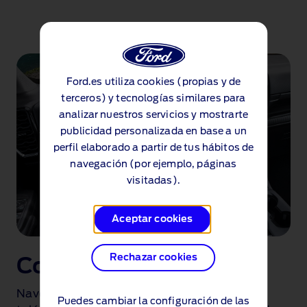
e
r
i
o
r
Ford.es utiliza cookies (propias y de
e
terceros) y tecnologías similares para
s
analizar nuestros servicios y mostrarte
y
publicidad personalizada en base a un
e
perfil elaborado a partir de tus hábitos de
x
navegación (por ejemplo, páginas
t
visitadas).
e
r
Aceptar cookies
i
o
r
Rechazar cookies
Conectividad
e
s
Navegación mejorada, conectividad de
Puedes cambiar la configuración de las
.