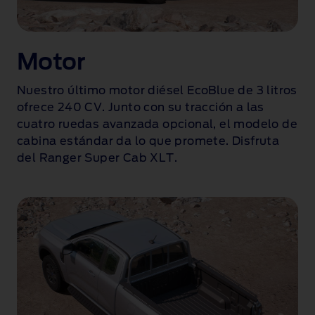
a
n
o
Motor
c
h
Nuestro último motor diésel EcoBlue de 3 litros
e
ofrece 240 CV. Junto con su tracción a las
q
cuatro ruedas avanzada opcional, el modelo de
u
cabina estándar da lo que promete. Disfruta
e
del Ranger Super Cab XLT.
m
u
e
s
t
r
a
l
a