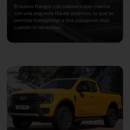
g
El nuevo Ranger con cabina súper cuenta
r
con una segunda fila de asientos, lo que te
i
permite transportar a dos pasajeros más
s
cuando lo necesites.
e
s
t
a
c
i
o
n
a
d
o
p
o
r
l