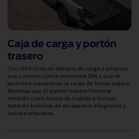
s
c
a
r
a
c
Caja de carga y portón
t
trasero
e
r
Con 1483 litros de espacio de carga y amarres
í
que cumplen con la normativa DIN y que te
s
permiten transportar la carga de forma segura.
t
Mientras que el portón trasero funciona
i
también como banco de trabajo e incluye
c
también bolsillos de abrazadera integrados y
a
hasta portavasos.
s
i
n
t