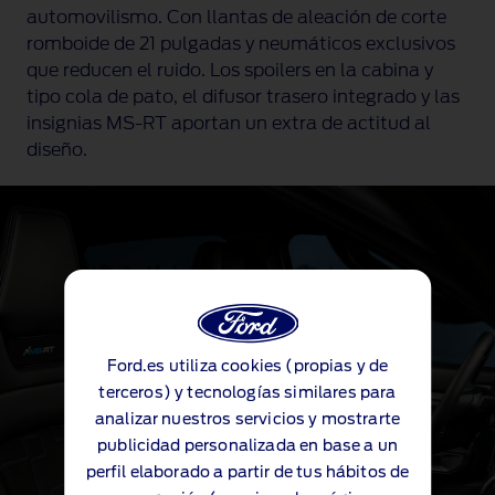
automovilismo. Con llantas de aleación de corte
romboide de 21 pulgadas y neumáticos exclusivos
que reducen el ruido. Los spoilers en la cabina y
tipo cola de pato, el difusor trasero integrado y las
insignias
MS-RT
aportan un extra de actitud al
diseño.
Ford.es utiliza cookies (propias y de
terceros) y tecnologías similares para
analizar nuestros servicios y mostrarte
publicidad personalizada en base a un
perfil elaborado a partir de tus hábitos de