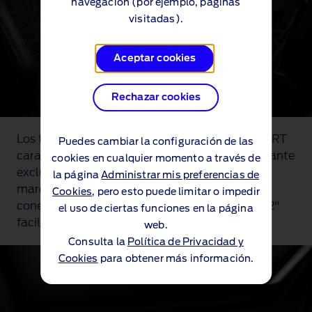
navegación (por ejemplo, páginas
visitadas).
Aceptar cookies
Rechazar cookies
Los toques interiores exclusivos de la serie
MS-RT
Puedes cambiar la configuración de las
caracterizan el modelo. El diseño incluye el volante
cookies en cualquier momento a través de
exclusivo
MS-RT
, que se completa con un
la página
Administrar mis preferencias de
marcador de centro superior. El sistema de
Cookies
, pero esto puede limitar o impedir
™
conectividad SYNC
4 con pantalla táctil de 12"
el uso de ciertas funciones en la página
facilita la comunicación y el entretenimiento.
web.
Consulta la
Política de Privacidad y
Cookies
para obtener más información.