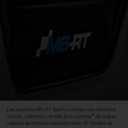
Los asientos
MS-RT
Sport cuentan con refuerzos
®
únicos, cubiertos con piel
Eco-Leather
de origen
vegetal de primera calidad y ante. El modelo se