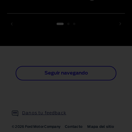
1 of 3
Seguir navegando
Danos tu feedback
Contacto
Mapa del sitio
© 2026 Ford Motor Company