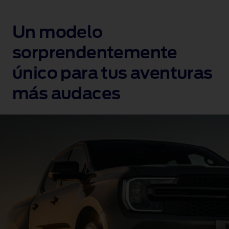
í
d
Un modelo
e
o
sorprendentemente
q
único para tus aventuras
u
e
más audaces
m
u
e
s
t
r
a
u
n
F
o