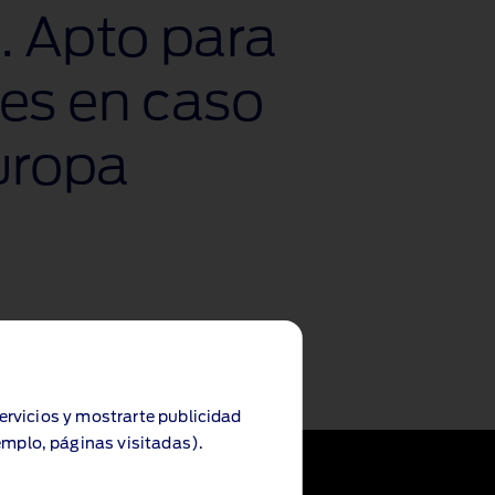
. Apto para
es en caso
Europa
servicios y mostrarte publicidad
emplo, páginas visitadas).