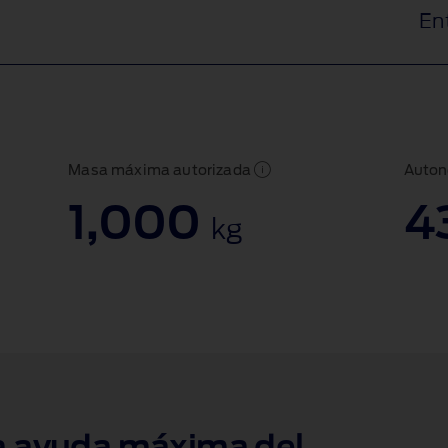
En
Masa máxima autorizada
Auton
1,000
4
kg
a ayuda máxima del