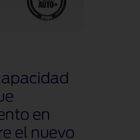
 capacidad
ue
ento en
re el nuevo