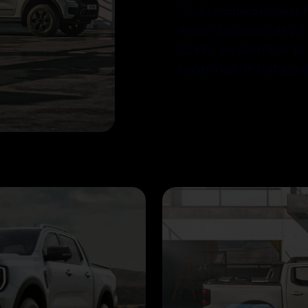
. El modelo Ranger 
motor EcoBoost de 2,3 
75 kW, sin sacrificar l
capacidad de trabajo d