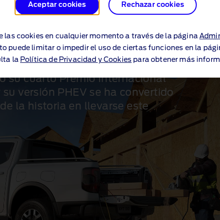
Aceptar cookies
Rechazar cookies
 se alza con el
e las cookies en cualquier momento a través de la página
Admin
to puede limitar o impedir el uso de ciertas funciones en la pág
 primera vez
lta la
Política de Privacidad y Cookies
para obtener más inform
o su cuarto Premio Internacional
 su versión PHEV se ha convertido
 de la historia en llevarse este