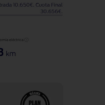
trada 10.650€. Cuota Final
30.656€.
omía eléctrica
3
km