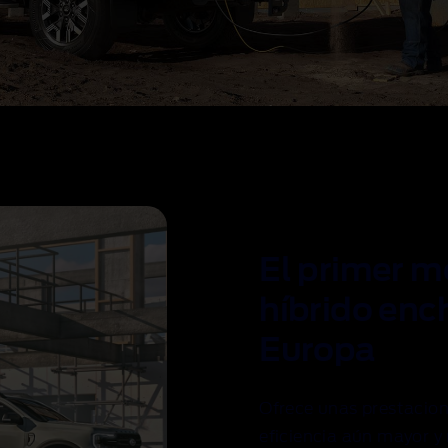
El primer m
híbrido enc
Europa
Ofrece unas prestacion
eficiencia aún mayor 