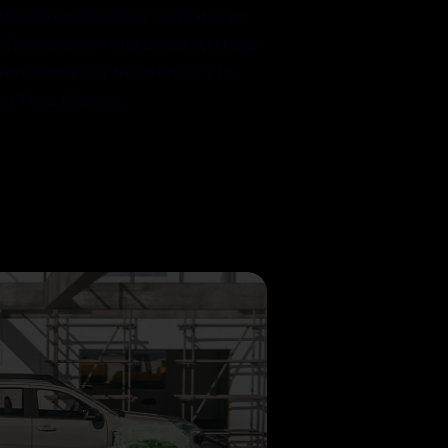
híbrido enchufable combina un
litros con un motor a batería de
a emblemática resistencia y la
el Ford Ranger.