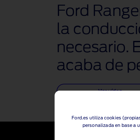
Ford Ranger
la conducci
necesario. 
acaba de pe
Ver vídeo
Ford.es utiliza cookies (propia
personalizada en base a u