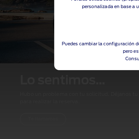
personalizada en base a u
Puedes cambiar la configuración d
pero es
Consu
Lo sentimos...
Hubo un problema con tu solicitud. Déjanos tu
para realizar la reserva.
Te llamamos