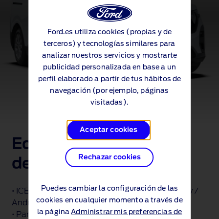
Ford.es utiliza cookies (propias y de
terceros) y tecnologías similares para
analizar nuestros servicios y mostrarte
publicidad personalizada en base a un
perfil elaborado a partir de tus hábitos de
navegación (por ejemplo, páginas
visitadas).
Aceptar cookies
Equipamiento
Rechazar cookies
destacado
Puedes cambiar la configuración de las
• ICE Pack 2 : SYNC 4, Bluetooth, Apple Carplay /
cookies en cualquier momento a través de
Android Auto
la página
Administrar mis preferencias de
• Pantalla táctil de 8"