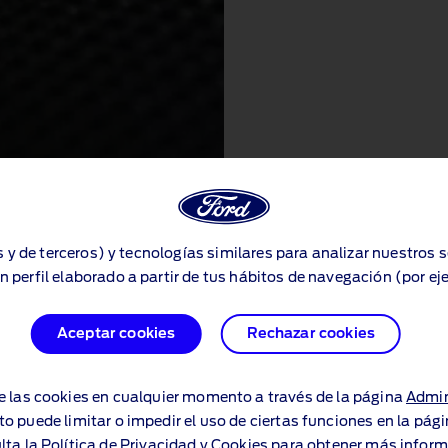
s y de terceros) y tecnologías similares para analizar nuestros 
s y de terceros) y tecnologías similares para analizar nuestros 
n perfil elaborado a partir de tus hábitos de navegación (por ej
n perfil elaborado a partir de tus hábitos de navegación (por ej
Aceptar cookies
Aceptar cookies
Rechazar cookies
Rechazar cookies
e las cookies en cualquier momento a través de la página
e las cookies en cualquier momento a través de la página
Admin
Admin
to puede limitar o impedir el uso de ciertas funciones en la pág
to puede limitar o impedir el uso de ciertas funciones en la pág
lta la
lta la
Política de Privacidad y Cookies
Política de Privacidad y Cookies
para obtener más inform
para obtener más inform