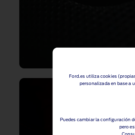
Ford.es utiliza cookies (propia
Ford.es utiliza cookies (propia
personalizada en base a u
personalizada en base a u
Puedes cambiar la configuración d
Puedes cambiar la configuración d
pero es
pero es
Consu
Consu