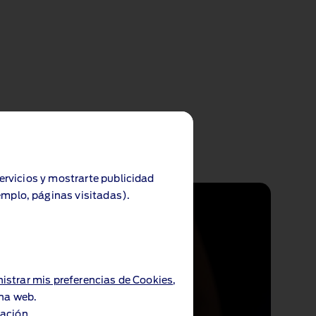
servicios y mostrarte publicidad
servicios y mostrarte publicidad
emplo, páginas visitadas).
emplo, páginas visitadas).
istrar mis preferencias de Cookies
istrar mis preferencias de Cookies
,
,
ina web.
ina web.
ación.
ación.