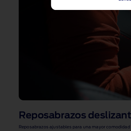
Reposabrazos deslizan
Reposabrazos ajustables para una mayor comodidad a