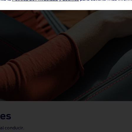
tes
l conducir.