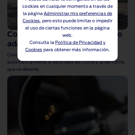
cookies en cualquier momento a través de
cookies en cualquier momento a través de
la página
la página
Administrar mis preferencias de
Administrar mis preferencias de
Cookies
Cookies
, pero esto puede limitar o impedir
, pero esto puede limitar o impedir
el uso de ciertas funciones en la página
el uso de ciertas funciones en la página
Control de velocidad de crucero
web.
web.
Consulta la
Consulta la
Política de Privacidad y
Política de Privacidad y
adaptativo
Cookies
Cookies
para obtener más información.
para obtener más información.
Conduce cómodamente. El sistema ajusta
automáticamente la velocidad del coche a la del coche
que va delante
.