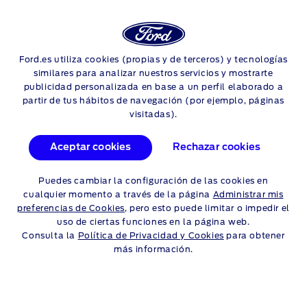
Login
Sea
PROMOCIONES Y OFERTAS
Ford.es utiliza cookies (propias y de terceros) y tecnologías
Skip to content
similares para analizar nuestros servicios y mostrarte
publicidad personalizada en base a un perfil elaborado a
partir de tus hábitos de navegación (por ejemplo, páginas
visitadas).
PROMOCIÓN DE PARABRISAS Y
Aceptar cookies
Rechazar cookies
ESCOBILLAS DEL
LIMPIAPARABRISAS FORD
Puedes cambiar la configuración de las cookies en
cualquier momento a través de la página
Administrar mis
preferencias de Cookies
, pero esto puede limitar o impedir el
uso de ciertas funciones en la página web.
Consulta la
Política de Privacidad y Cookies
para obtener
más información.