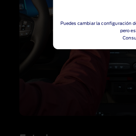
Puedes cambiar la configuración d
pero es
Consu