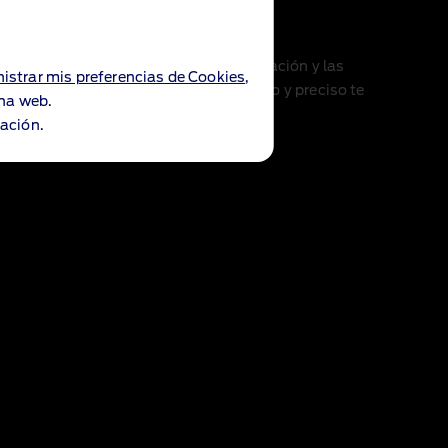
nectada
oncéntrate en la carretera con la navegación y las
istrar mis preferencias de Cookies
,
voz. El sistema de navegación intuitivo y preciso te
ina web.
on menos tráfico
.
ación.