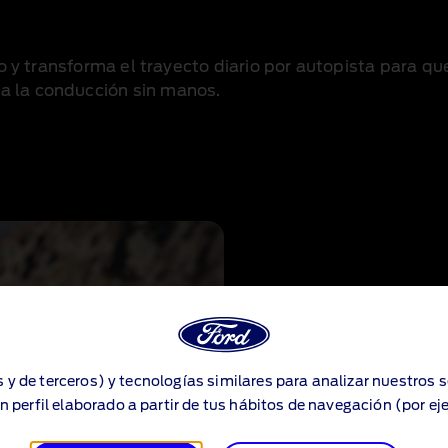
ento y transforma el trayecto diario por autopista para 
a la conducción sin manos.
s y de terceros) y tecnologías similares para analizar nuestros 
n perfil elaborado a partir de tus hábitos de navegación (por ej