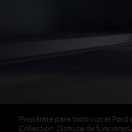
Ford
Kuga
Prepárate para todo con el Ford
BlueCruise
Edition
Collection. Disfruta de funcione
circulando