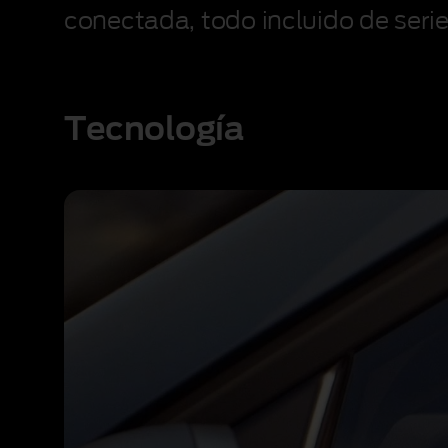
por
conectada, todo incluido de seri
un
túnel
poco
iluminado.
Tecnología