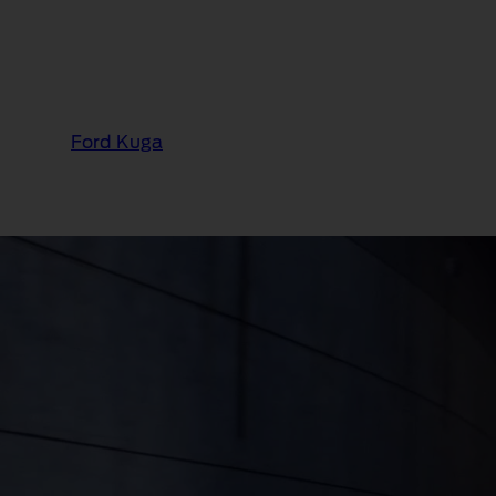
Ford Kuga
®
Ford Kuga
BlueCruise 