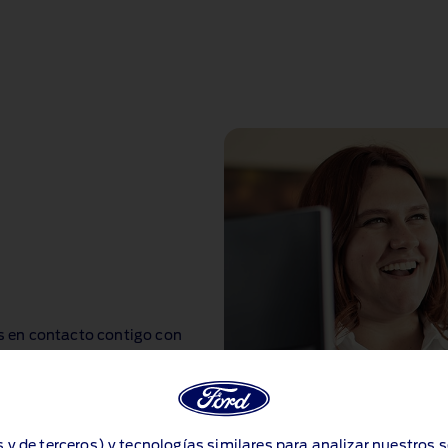
 en contacto contigo con
s y de terceros) y tecnologías similares para analizar nuestros 