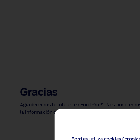
Gracias
Agradecemos tu interés en Ford Pro™. Nos pondremos
la información que has solicitado lo antes posible.
Ford.es utiliza cookies (propia