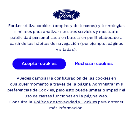
Login
Sea
CÓMO CAMBIAR EL
Ford.es utiliza cookies (propias y de terceros) y tecnologías
Skip to content
similares para analizar nuestros servicios y mostrarte
SENSOR DE LLUVIA DE
publicidad personalizada en base a un perfil elaborado a
partir de tus hábitos de navegación (por ejemplo, páginas
PARABRISAS
visitadas).
Cuando cae agua sobre el parabrisas, la visibilidad de la
Aceptar cookies
Rechazar cookies
carretera se ve afectada. Aprende a ajustar la sensibilidad de
los limpiaparabrisas para que puedas conducir de forma
Puedes cambiar la configuración de las cookies en
segura y cómoda en cualquier situación.
cualquier momento a través de la página
Administrar mis
preferencias de Cookies
, pero esto puede limitar o impedir el
uso de ciertas funciones en la página web.
Consulta la
Política de Privacidad y Cookies
para obtener
más información.