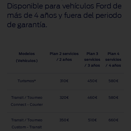
Disponible para vehículos Ford de
más de 4 años y fuera del periodo
de garantía.
Modelos
Plan 2 servícios
Plan 3
Plan 4
/ 2 años
servícios
servícios
(Vehículos)
/ 3 años
/ 4 años
Turismos*
310€
450€
580€
Transit / Tourneo
320€
460€
580€
Connect ‑ Courier
Transit / Tourneo
350€
510€
660€
Custom ‑ Transit