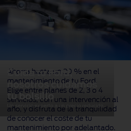
Cuida tu Ford,
Ahorra hasta un 20 % en el
mantenimiento de tu Ford.
nosotros cuidamos
Elige entre planes de 2, 3 o 4
tu bolsillo
servicios, con una intervención al
Un servicio experto a un precio reducido.
año, y disfruta de la tranquilidad
de conocer el coste de tu
mantenimiento por adelantado.