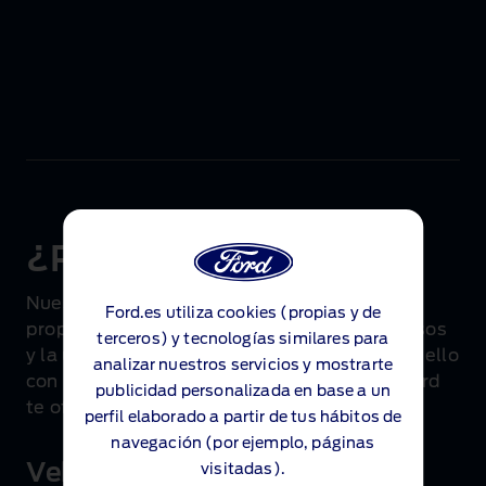
esenciales, para
que tu Ford siga
ofreciendo la
confianza y
tranquilidad de
siempre.
¿Por qué elegir Ford?
Nuestros técnicos expertos, formados por la
Ford.es utiliza cookies (propias y de
propia marca, garantizan diagnósticos precisos
terceros) y tecnologías similares para
y la utilización de recambios originales, todo ello
analizar nuestros servicios y mostrarte
con la tranquilidad y el respaldo que solo Ford
publicidad personalizada en base a un
te ofrece.
perfil elaborado a partir de tus hábitos de
navegación (por ejemplo, páginas
Vehículo de sustitución
visitadas).