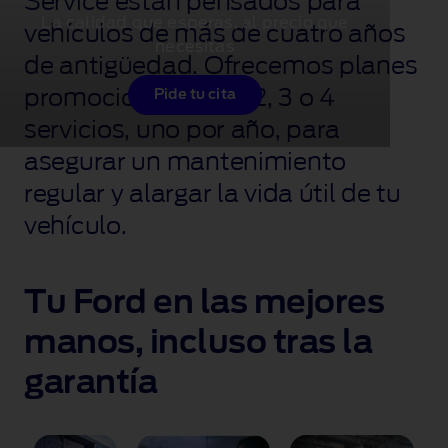
Service están pensados para
La calidad que esperas, al precio que
vehículos de más de cuatro años
necesitas
de antigüedad. Ofrecemos planes
promocionales con 2, 3 o 4
Pide tu cita
servicios, uno por año, para
asegurar un mantenimiento
regular y alargar la vida útil de tu
vehículo.
Tu Ford en las mejores
manos, incluso tras la
garantía