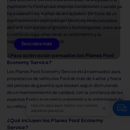
mantenimiento programado. Este
mantener tu Ford en las mejores condiciones cuando ya
servicio está concebido para cumplir los
ha superado los 4 años de antigüedad. Disfruta de un
requisitos de la garantía, según el
mantenimiento realizado por técnicos especializados
kilometraje y el tipo de motor del
de Ford, con piezas originales u homologadas, para que
vehículo.
tu vehículo siga ofreciendo el rendimiento y la
seguridad que esperas de él.
Descubre más
¿Para quién están pensados los Planes Ford
Economy Service?
Los Planes Ford Economy Service están pensados para
propietarios de vehículos Ford de más de 4 años y fuera
del periodo de garantía que desean seguir disfrutando
de un mantenimiento de calidad, con la confianza de los
expertos Ford y a un precio adaptado a la antigüedad de
Haz clic aquí para hablar con nuestro
su vehículo.
asistente personal
¿Qué incluyen los Planes Ford Economy
Service?