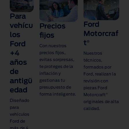
Para
Ford
vehícu
Precios
Motorcraf
los
fijos
t
®
Ford
Con nuestros
+4
precios fijos,
Nuestros
evitas sorpresas,
técnicos,
años
te proteges de la
formados por
de
inflación y
Ford, realizan la
antigü
gestionas tu
revisión con
presupuesto de
piezas Ford
edad
forma inteligente.
®
Motorcraft
Diseñado
originales de alta
para
calidad.
vehículos
Ford de
más de 4