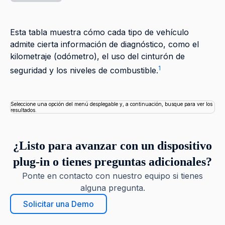
Esta tabla muestra cómo cada tipo de vehículo
admite cierta información de diagnóstico, como el
kilometraje (odómetro), el uso del cinturón de
1
seguridad y los niveles de combustible.
Seleccione una opción del menú desplegable y, a continuación, busque para ver los resu
Seleccione una opción del menú desplegable y, a continuación, busque para ver los
resultados.
¿Listo para avanzar con un dispositivo
plug-in o tienes preguntas adicionales?
Ponte en contacto con nuestro equipo si tienes
alguna pregunta.
Solicitar una Demo