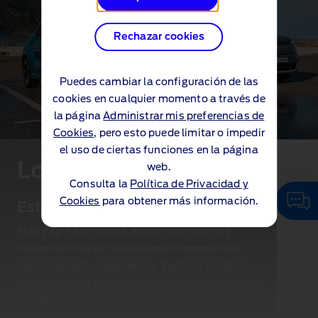
Rechazar cookies
Puedes cambiar la configuración de las
cookies en cualquier momento a través de
la página
Administrar mis preferencias de
Cookies
, pero esto puede limitar o impedir
el uso de ciertas funciones en la página
Lo sentimos.
web.
Consulta la
Política de Privacidad y
Cookies
para obtener más información.
Estamos actualizando el sistema
Esta página no estará disponible mientras
hacemos unas actualizaciones importantes
para mejorar tu experiencia. Vuelve a visitarla
pronto o llama al centro de atención al cliente al
900 80 70 90
.